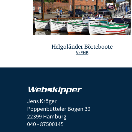
Helgoländer Börteboote
VzEHB
Webskipper
Jens Kröger
Poppenbütteler Bogen 39
22399 Hamburg
040 - 87500145